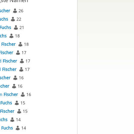
gste Namen
scher
26
uchs
22
Fuchs
21
chs
18
s
Fischer
18
Fischer
17
d
Fischer
17
d
Fischer
17
ischer
16
scher
16
an
Fischer
16
r
Fuchs
15
Fischer
15
uchs
14
l
Fuchs
14