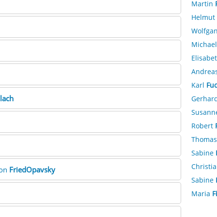
Martin
Helmut
Wolfga
Michae
Elisabe
Andrea
Karl
Fu
lach
Gerhar
Susann
Robert
Thoma
Sabine
Christi
ion
FriedOpavsky
Sabine
Maria
F