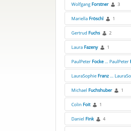
Wolfgang
Forstner
3
Mariella
Fröschl
1
Gertrud
Fuchs
2
Laura
Fazeny
1
PaulPeter
Focke
... PaulPeter
LauraSophie
Franz
... LauraS
Michael
Fuchshuber
1
Colin
Foit
1
Daniel
Fink
4