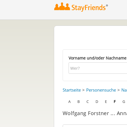
Vorname und/oder Nachname
Startseite
Personensuche
Na
A
B
C
D
E
F
G
Wolfgang Forstner ... An