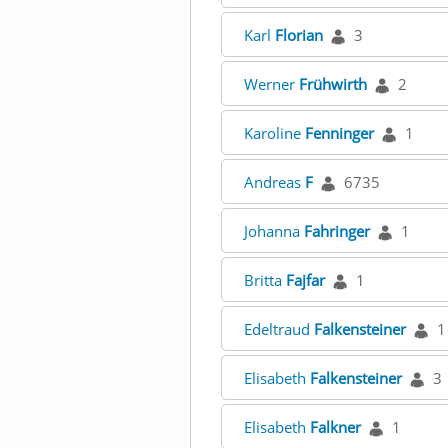
Karl
Florian
3
Werner
Frühwirth
2
Karoline
Fenninger
1
Andreas
F
6735
Johanna
Fahringer
1
Britta
Fajfar
1
Edeltraud
Falkensteiner
1
Elisabeth
Falkensteiner
3
Elisabeth
Falkner
1