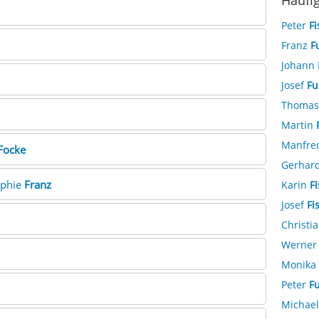
Häufi
Peter
Fi
Franz
F
Johann
Josef
Fu
Thoma
Martin
Manfre
Focke
Gerhar
ophie
Franz
Karin
F
Josef
Fi
Christi
Werne
Monika
Peter
F
Michae