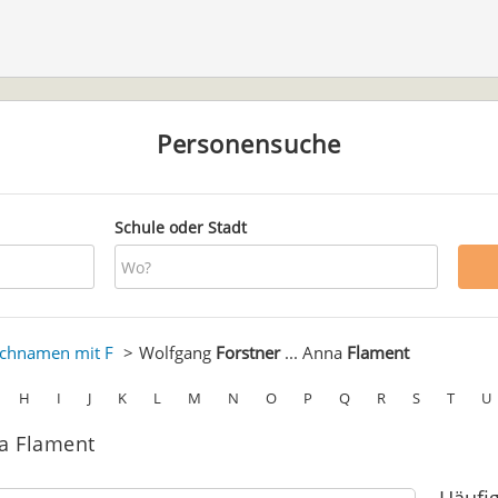
Personensuche
Schule oder Stadt
chnamen mit F
Wolfgang
Forstner
... Anna
Flament
H
I
J
K
L
M
N
O
P
Q
R
S
T
U
na Flament