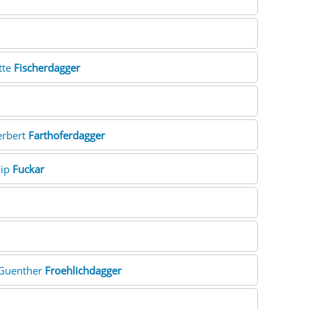
itte
Fischerdagger
erbert
Farthoferdagger
lip
Fuckar
 Guenther
Froehlichdagger