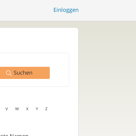
Einloggen
Suchen
V
W
X
Y
Z