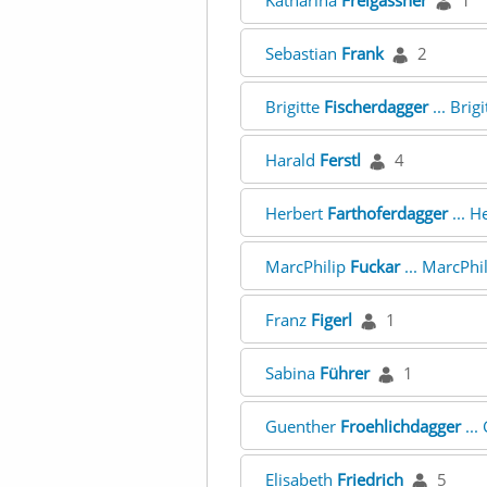
Katharina
Freigassner
1
Sebastian
Frank
2
Brigitte
Fischerdagger
... Brig
Harald
Ferstl
4
Herbert
Farthoferdagger
... H
MarcPhilip
Fuckar
... MarcPhi
Franz
Figerl
1
Sabina
Führer
1
Guenther
Froehlichdagger
...
Elisabeth
Friedrich
5