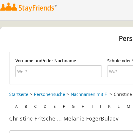
Per
Vorname und/oder Nachname
Schule oder 
Startseite
Personensuche
Nachnamen mit F
Christine
A
B
C
D
E
F
G
H
I
J
K
L
M
Christine Fritsche ... Melanie FögerBulaev