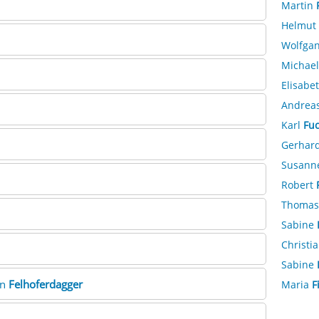
Martin
Helmut
Wolfga
Michae
Elisabe
Andrea
Karl
Fu
Gerhar
Susann
Robert
Thoma
Sabine
Christi
Sabine
in
Felhoferdagger
Maria
F