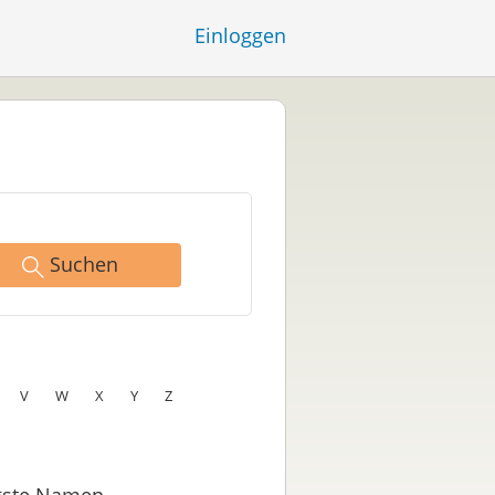
Einloggen
Suchen
V
W
X
Y
Z