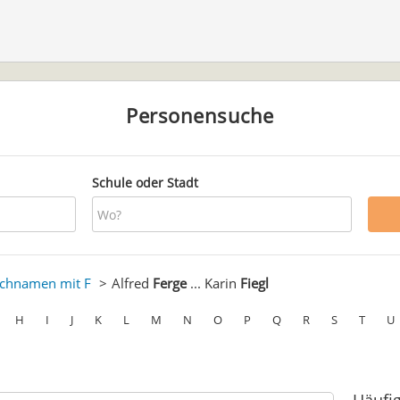
Personensuche
Schule oder Stadt
chnamen mit F
Alfred
Ferge
... Karin
Fiegl
H
I
J
K
L
M
N
O
P
Q
R
S
T
U
l