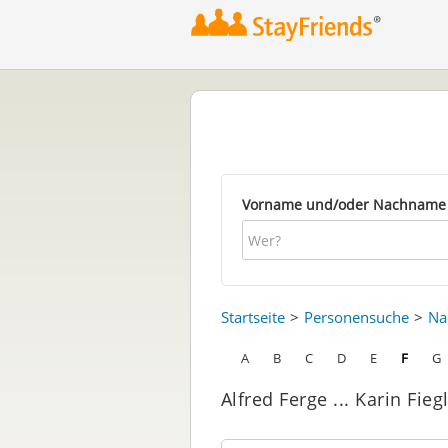
Vorname und/oder Nachname
Startseite
Personensuche
Na
A
B
C
D
E
F
G
Alfred Ferge ... Karin Fieg