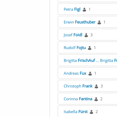
Petra
Figl
1
Erwin
Feusthuber
1
Josef
Foidl
3
Rudolf
Fojtu
1
Brigitta
FrischAuf
... Brigitta
F
Andreas
Fux
1
Christoph
Frank
3
Corinna
Fantina
2
Isabella
Fürst
2