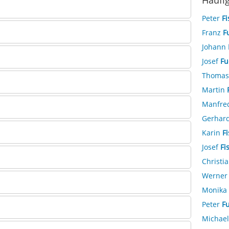
Häufi
Peter
Fi
Franz
F
Johann
Josef
Fu
Thoma
Martin
Manfre
Gerhar
Karin
F
Josef
Fi
Christi
Werne
Monika
Peter
F
Michae