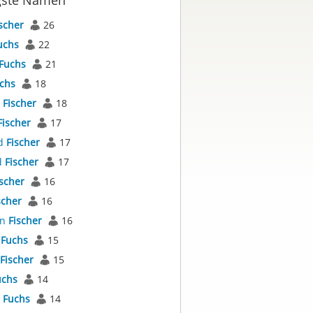
gste Namen
scher
26
uchs
22
Fuchs
21
chs
18
s
Fischer
18
Fischer
17
d
Fischer
17
d
Fischer
17
ischer
16
scher
16
an
Fischer
16
r
Fuchs
15
Fischer
15
uchs
14
l
Fuchs
14