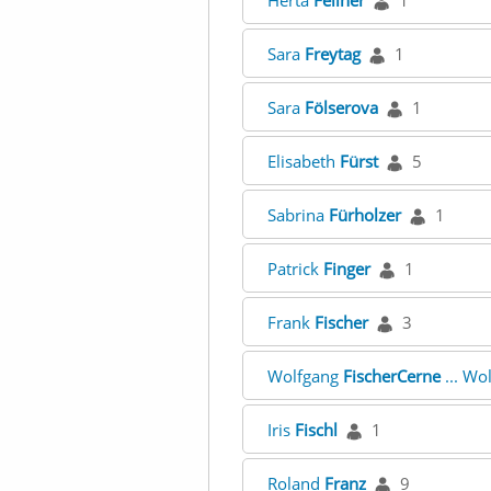
Herta
Fellner
1
Sara
Freytag
1
Sara
Fölserova
1
Elisabeth
Fürst
5
Sabrina
Fürholzer
1
Patrick
Finger
1
Frank
Fischer
3
Wolfgang
FischerCerne
... Wo
Iris
Fischl
1
Roland
Franz
9