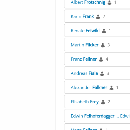
Albert
Frotschnig
1
Karin
Frank
7
Renate
Feiwikl
1
Martin
Flicker
3
Franz
Fellner
4
Andreas
Fiala
3
Alexander
Falkner
1
Elisabeth
Frey
2
Edwin
Felhoferdagger
... Edw