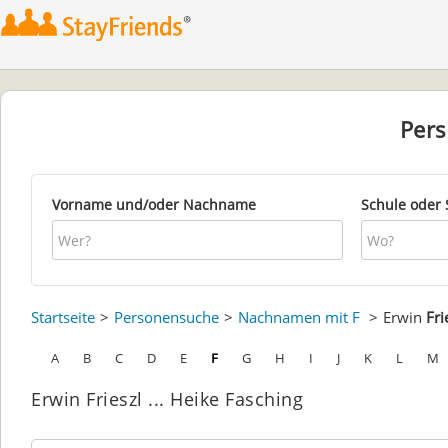
Per
Vorname und/oder Nachname
Schule oder 
Startseite
Personensuche
Nachnamen mit F
Erwin
Fri
A
B
C
D
E
F
G
H
I
J
K
L
M
Erwin Frieszl ... Heike Fasching