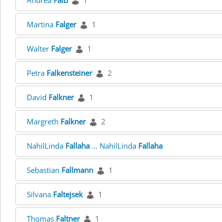
Andrea
Falb
1
Martina
Falger
1
Walter
Falger
1
Petra
Falkensteiner
2
David
Falkner
1
Margreth
Falkner
2
NahilLinda
Fallaha
... NahilLinda
Fallaha
Sebastian
Fallmann
1
Silvana
Faltejsek
1
Thomas
Faltner
1