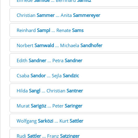
Elfriede
Samide
... Bernhard
Samitz
Christian
Sammer
... Anita
Sammereyer
Reinhard
Sampl
... Renate
Sams
Norbert
Samwald
... Michaela
Sandhofer
Edith
Sandner
... Petra
Sandner
Csaba
Sandor
... Sejla
Sandzic
Hilda
Sangl
... Christian
Santner
Murat
Sarigöz
... Peter
Saringer
Wolfgang
Sarközi
... Kurt
Sattler
Rudi
Sattler
... Franz
Satzinger