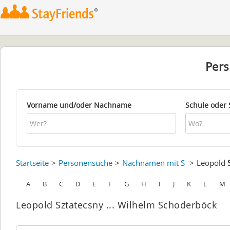
Per
Vorname und/oder Nachname
Schule oder 
Startseite
Personensuche
Nachnamen mit S
Leopold
A
B
C
D
E
F
G
H
I
J
K
L
M
Leopold Sztatecsny ... Wilhelm Schoderböck