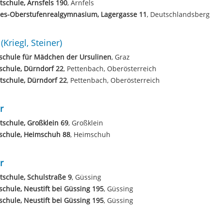
schule, Arnsfels 190
, Arnfels
es-Oberstufenrealgymnasium, Lagergasse 11
, Deutschlandsberg
(Kriegl, Steiner)
schule für Mädchen der Ursulinen
, Graz
schule, Dürndorf 22
, Pettenbach, Oberösterreich
schule, Dürndorf 22
, Pettenbach, Oberösterreich
r
schule, Großklein 69
, Großklein
schule, Heimschuh 88
, Heimschuh
r
schule, Schulstraße 9
, Güssing
schule, Neustift bei Güssing 195
, Güssing
schule, Neustift bei Güssing 195
, Güssing