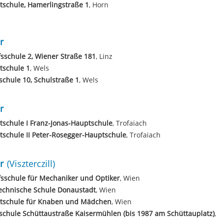
schule, Hamerlingstraße 1
, Horn
r
sschule 2, Wiener Straße 181
, Linz
tschule 1
, Wels
schule 10, Schulstraße 1
, Wels
r
schule I Franz-Jonas-Hauptschule
, Trofaiach
schule II Peter-Rosegger-Hauptschule
, Trofaiach
r
(Viszterczill)
sschule für Mechaniker und Optiker
, Wien
echnische Schule Donaustadt
, Wien
tschule für Knaben und Mädchen
, Wien
schule Schüttaustraße Kaisermühlen (bis 1987 am Schüttauplatz)
,