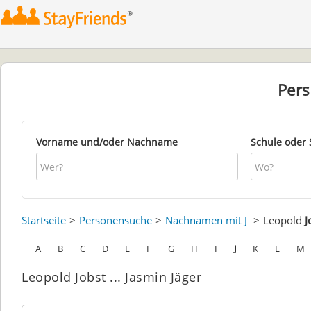
Per
Vorname und/oder Nachname
Schule oder 
Startseite
Personensuche
Nachnamen mit J
Leopold
J
A
B
C
D
E
F
G
H
I
J
K
L
M
Leopold Jobst ... Jasmin Jäger