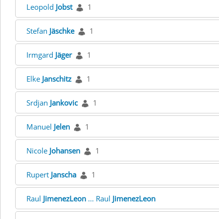
Leopold
Jobst
1
Stefan
Jäschke
1
Irmgard
Jäger
1
Elke
Janschitz
1
Srdjan
Jankovic
1
Manuel
Jelen
1
Nicole
Johansen
1
Rupert
Janscha
1
Raul
JimenezLeon
... Raul
JimenezLeon