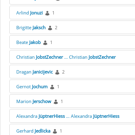
Arlind
Jonuzi
1
Brigitte
Jaksch
2
Beate
Jakob
1
Christian
JobstZechner
... Christian
JobstZechner
Dragan
Janicijevic
2
Gernot
Jochum
1
Marion
Jerschow
1
Alexandra
JüptnerHiess
... Alexandra
JüptnerHiess
Gerhard
Jedlicka
1