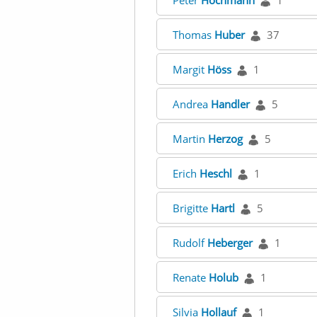
Peter
Hochmann
1
Thomas
Huber
37
Margit
Höss
1
Andrea
Handler
5
Martin
Herzog
5
Erich
Heschl
1
Brigitte
Hartl
5
Rudolf
Heberger
1
Renate
Holub
1
Silvia
Hollauf
1