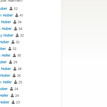
gste Namen
uber
52
an
Huber
41
s
Huber
34
s
Huber
34
ng
Huber
32
Huber
32
ber
32
s
Hofer
30
uber
29
l
Huber
28
s
Huber
26
an
Hofer
25
uber
24
Hofer
24
Huber
23