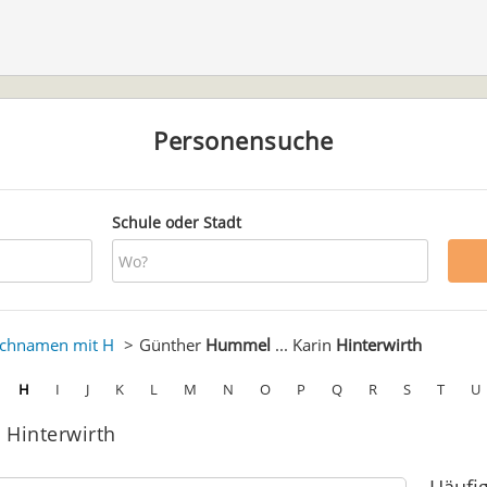
Personensuche
Schule oder Stadt
chnamen mit H
Günther
Hummel
... Karin
Hinterwirth
H
I
J
K
L
M
N
O
P
Q
R
S
T
U
 Hinterwirth