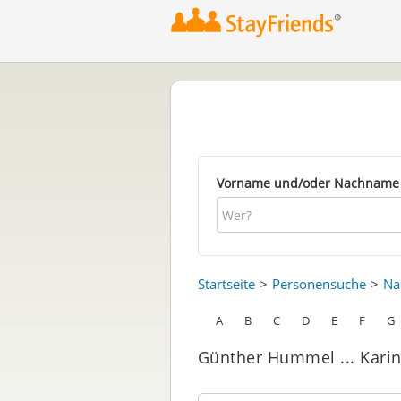
Vorname und/oder Nachname
Startseite
Personensuche
Na
A
B
C
D
E
F
G
Günther Hummel ... Karin