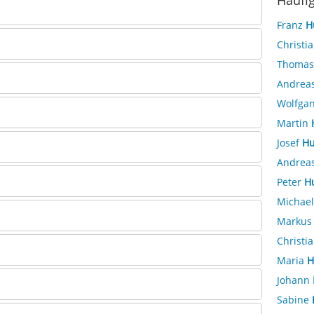
Häufi
Franz
H
Christi
Thoma
Andrea
Wolfga
Martin
Josef
Hu
Andrea
Peter
H
Michae
Marku
Christi
Maria
H
Johann
Sabine