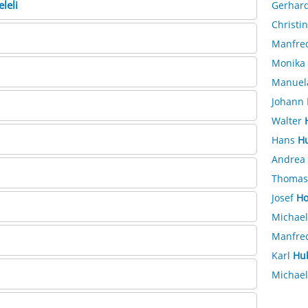
leli
Gerhar
Christi
Manfre
Monika
Manue
Johann
Walter
Hans
H
Andrea
Thoma
Josef
Ho
Michae
Manfre
Karl
Hu
Michae