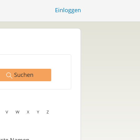
Einloggen
Suchen
V
W
X
Y
Z