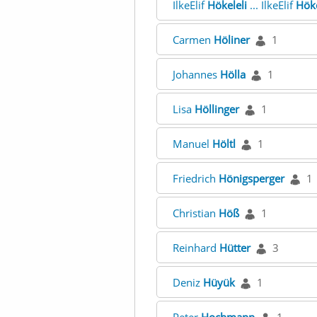
IlkeElif
Hökeleli
... IlkeElif
Höke
Carmen
Höliner
1
Johannes
Hölla
1
Lisa
Höllinger
1
Manuel
Höltl
1
Friedrich
Hönigsperger
1
Christian
Höß
1
Reinhard
Hütter
3
Deniz
Hüyük
1