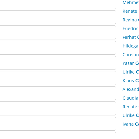
Mehme
Renate
Regina
Friedri
Ferhat
Hildega
Christi
Yasar
C
Ulrike
C
Klaus
C
Alexan
Claudi
Renate
Ulrike
C
Ivana
C