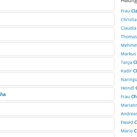
Häufi
Frau
Cl
Christi
Claudi
Thoma
Mehme
Marku
Tanja
C
Kadir
C
Naring
Heindl
aha
Frau
Ch
Marian
Andrea
Ewald
C
Mario
C