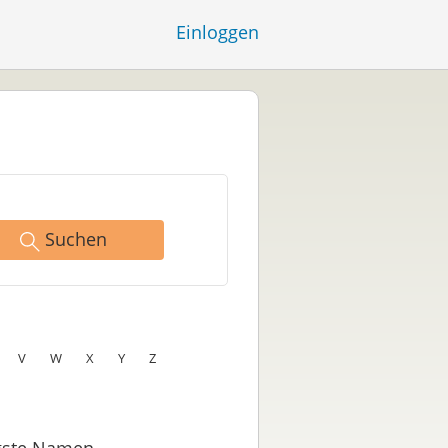
Einloggen
Suchen
V
W
X
Y
Z