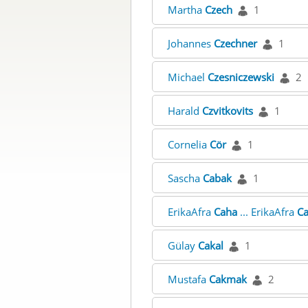
Martha
Czech
1
Johannes
Czechner
1
Michael
Czesniczewski
2
Harald
Czvitkovits
1
Cornelia
Cör
1
Sascha
Cabak
1
ErikaAfra
Caha
... ErikaAfra
C
Gülay
Cakal
1
Mustafa
Cakmak
2