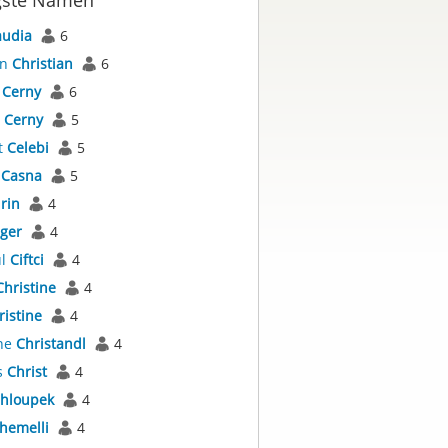
gste Namen
audia
6
an
Christian
6
a
Cerny
6
s
Cerny
5
t
Celebi
5
s
Casna
5
irin
4
iger
4
ül
Ciftci
4
Christine
4
ristine
4
ne
Christandl
4
s
Christ
4
hloupek
4
hemelli
4