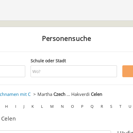
Personensuche
Schule oder Stadt
chnamen mit C
Martha
Czech
... Hakverdi
Celen
H
I
J
K
L
M
N
O
P
Q
R
S
T
U
 Celen