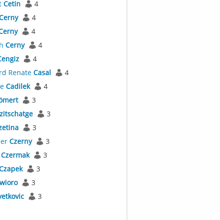
t
Cetin
4
Cerny
4
Cerny
4
ch
Cerny
4
Cengiz
4
rd Renate
Casal
4
ne
Cadilek
4
ömert
3
zitschatge
3
zetina
3
der
Czerny
3
a
Czermak
3
Czapek
3
wioro
3
vetkovic
3