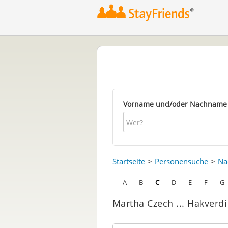
Vorname und/oder Nachname
Startseite
Personensuche
Na
A
B
C
D
E
F
G
Martha Czech ... Hakverdi