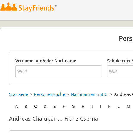
Per
Vorname und/oder Nachname
Schule oder 
Startseite
Personensuche
Nachnamen mit C
Andreas
A
B
C
D
E
F
G
H
I
J
K
L
M
Andreas Chalupar ... Franz Cserna