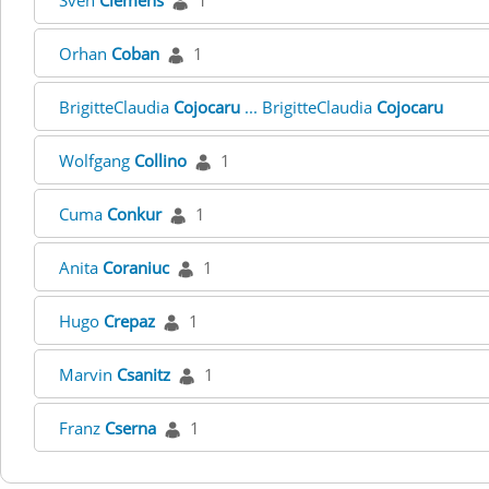
Sven
Clemens
1
Orhan
Coban
1
BrigitteClaudia
Cojocaru
... BrigitteClaudia
Cojocaru
Wolfgang
Collino
1
Cuma
Conkur
1
Anita
Coraniuc
1
Hugo
Crepaz
1
Marvin
Csanitz
1
Franz
Cserna
1