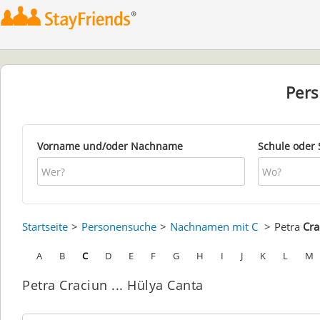
Per
Vorname und/oder Nachname
Schule oder 
Startseite
Personensuche
Nachnamen mit C
Petra
Cra
A
B
C
D
E
F
G
H
I
J
K
L
M
Petra Craciun ... Hülya Canta