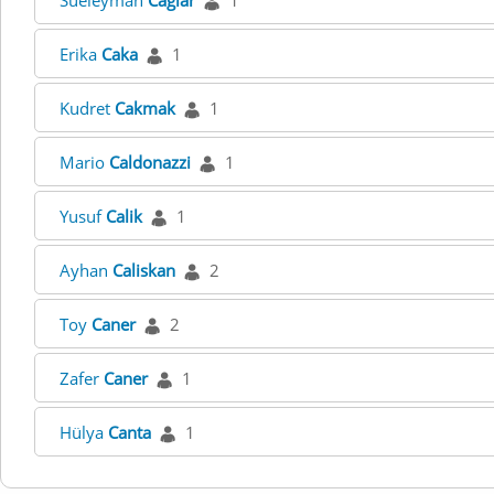
Sueleyman
Caglar
1
Erika
Caka
1
Kudret
Cakmak
1
Mario
Caldonazzi
1
Yusuf
Calik
1
Ayhan
Caliskan
2
Toy
Caner
2
Zafer
Caner
1
Hülya
Canta
1