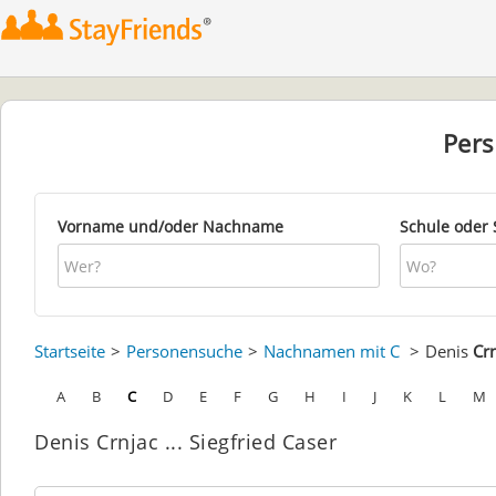
Per
Vorname und/oder Nachname
Schule oder 
Startseite
Personensuche
Nachnamen mit C
Denis
Cr
A
B
C
D
E
F
G
H
I
J
K
L
M
Denis Crnjac ... Siegfried Caser