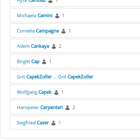
Ayse
Cambaz
1
Michaela
Camini
1
Cornelia
Campagna
1
Adem
Cankaya
2
Birgitt
Cap
1
Grit
CapekZoller
... Grit
CapekZoller
Wolfgang
Capek
1
Hanspeter
Carpentari
2
Siegfried
Caser
1