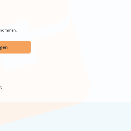
genommen.
ügen
t