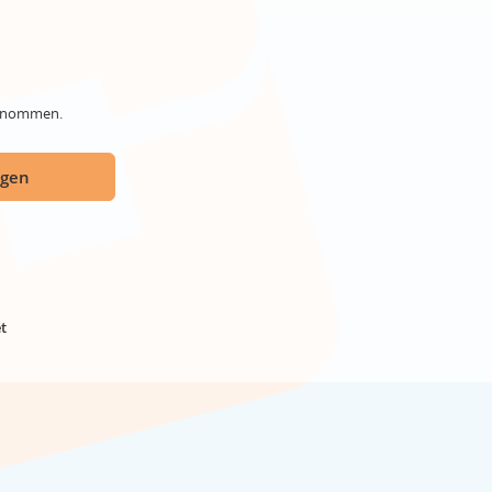
genommen.
ügen
t