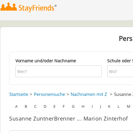
Per
Vorname und/oder Nachname
Schule oder 
Startseite
Personensuche
Nachnamen mit Z
Susanne
A
B
C
D
E
F
G
H
I
J
K
L
M
Susanne ZuntnerBrenner ... Marion Zinterhof