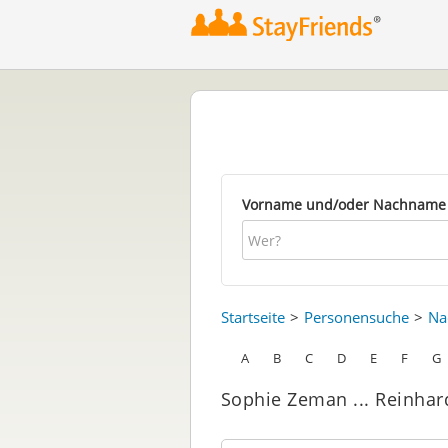
Vorname und/oder Nachname
Startseite
Personensuche
Na
A
B
C
D
E
F
G
Sophie Zeman ... Reinhar