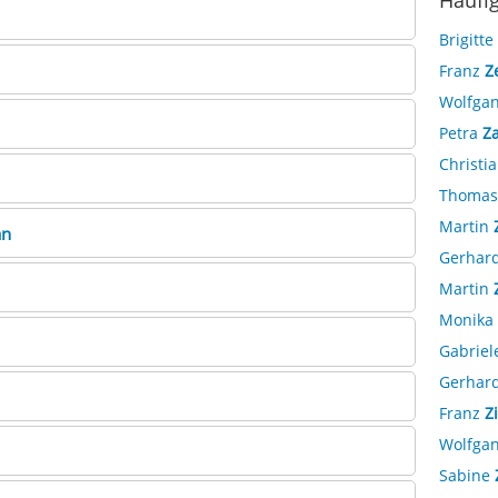
Häufi
Brigitte
Franz
Z
Wolfga
Petra
Z
Christi
Thoma
Martin
an
Gerhar
Martin
Monika
Gabriel
Gerhar
Franz
Z
Wolfga
Sabine