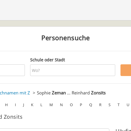
Personensuche
Schule oder Stadt
chnamen mit Z
Sophie
Zeman
... Reinhard
Zonsits
H
I
J
K
L
M
N
O
P
Q
R
S
T
U
d Zonsits