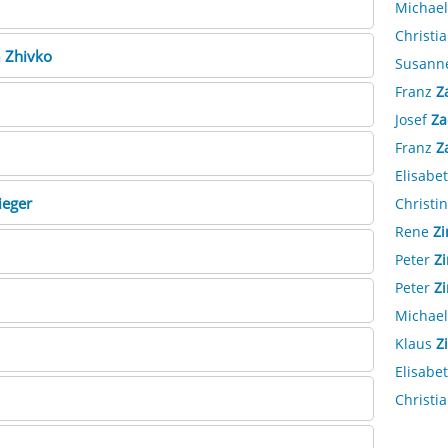
Michae
Christi
a
Zhivko
Susann
Franz
Z
Josef
Za
Franz
Z
Elisabe
ieger
Christi
Rene
Zi
Peter
Zi
Peter
Z
Michae
Klaus
Z
Elisabe
Christi