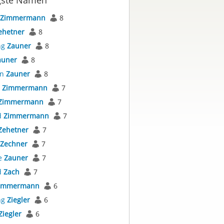
gste Namen
Zimmermann
8
ehetner
8
ng
Zauner
8
auner
8
an
Zauner
8
s
Zimmermann
7
Zimmermann
7
d
Zimmermann
7
Zehetner
7
Zechner
7
e
Zauner
7
d
Zach
7
immermann
6
ng
Ziegler
6
Ziegler
6