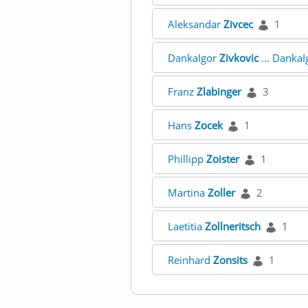
Aleksandar
Zivcec
1
DankaIgor
Zivkovic
... Danka
Franz
Zlabinger
3
Hans
Zocek
1
Phillipp
Zoister
1
Martina
Zoller
2
Laetitia
Zollneritsch
1
Reinhard
Zonsits
1