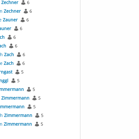
l
Zechner
6
an
Zechner
6
e
Zauner
6
auner
6
ch
6
ach
6
th
Zach
6
ne
Zach
6
rngast
5
nggl
5
immermann
5
l
Zimmermann
5
immermann
5
th
Zimmermann
5
an
Zimmermann
5