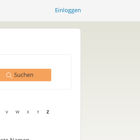
Einloggen
Suchen
V
W
X
Y
Z