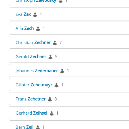
Christoph
Zawodsky
1
Eva
Zax
1
Aila
Zech
1
Christian
Zechner
7
Gerald
Zechner
5
Johannes
Zederbauer
1
Günter
Zehetmayr
1
Franz
Zehetner
8
Gerhard
Zeihsel
1
Bern
Zeil
1