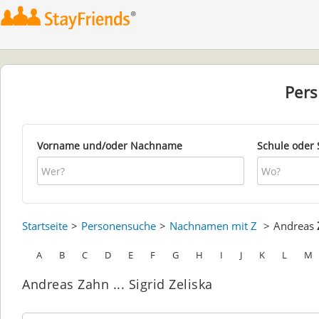
Per
Vorname und/oder Nachname
Schule oder 
Startseite
Personensuche
Nachnamen mit Z
Andreas
A
B
C
D
E
F
G
H
I
J
K
L
M
Andreas Zahn ... Sigrid Zeliska