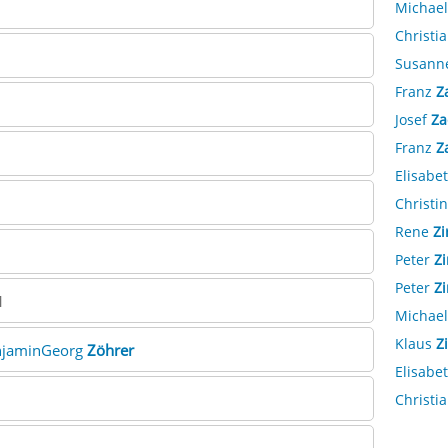
Michae
Christi
Susann
Franz
Z
Josef
Za
Franz
Z
Elisabe
Christi
Rene
Zi
Peter
Zi
Peter
Z
1
Michae
Klaus
Z
enjaminGeorg
Zöhrer
Elisabe
Christi