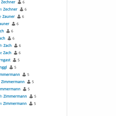
l
Zechner
6
an
Zechner
6
e
Zauner
6
auner
6
ch
6
ach
6
th
Zach
6
ne
Zach
6
rngast
5
nggl
5
immermann
5
l
Zimmermann
5
immermann
5
th
Zimmermann
5
an
Zimmermann
5