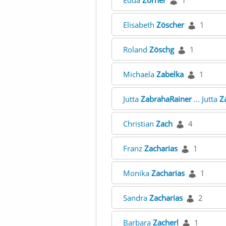
Edda
Zörner
1
Elisabeth
Zöscher
1
Roland
Zöschg
1
Michaela
Zabelka
1
Jutta
ZabrahaRainer
... Jutta
Z
Christian
Zach
4
Franz
Zacharias
1
Monika
Zacharias
1
Sandra
Zacharias
2
Barbara
Zacherl
1