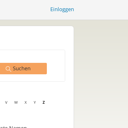
Einloggen
Suchen
V
W
X
Y
Z