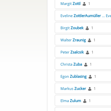
Margit
Zottl
1
Eveline
ZottlerAumüller
... Ev
Birgit
Zoubek
1
Walter
Zraunig
1
Peter
Zsalcsik
1
Christa
Zuba
1
Egon
Zublasing
1
Markus
Zucker
1
Elma
Zulum
1