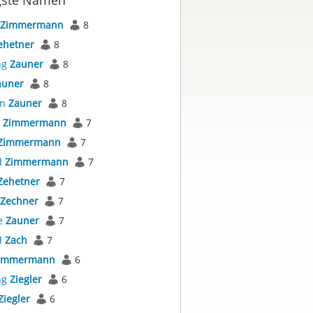
gste Namen
Zimmermann
8
ehetner
8
ng
Zauner
8
auner
8
an
Zauner
8
s
Zimmermann
7
Zimmermann
7
d
Zimmermann
7
Zehetner
7
Zechner
7
e
Zauner
7
d
Zach
7
immermann
6
ng
Ziegler
6
Ziegler
6