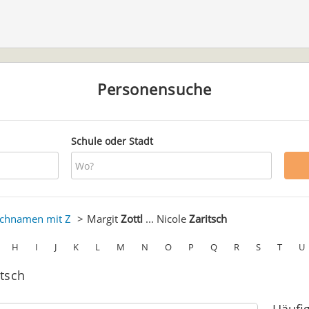
Personensuche
Schule oder Stadt
chnamen mit Z
Margit
Zottl
... Nicole
Zaritsch
H
I
J
K
L
M
N
O
P
Q
R
S
T
U
itsch