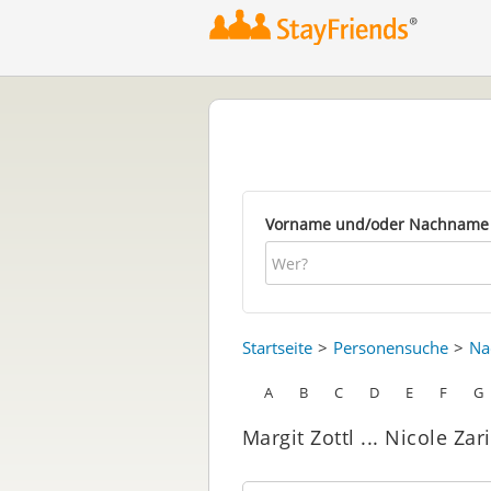
Vorname und/oder Nachname
Startseite
Personensuche
Na
A
B
C
D
E
F
G
Margit Zottl ... Nicole Zar