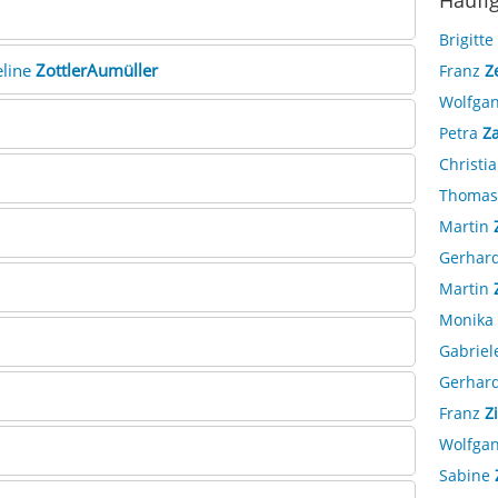
Häufi
Brigitte
eline
ZottlerAumüller
Franz
Z
Wolfga
Petra
Z
Christi
Thoma
Martin
Gerhar
Martin
Monika
Gabriel
Gerhar
Franz
Z
Wolfga
Sabine