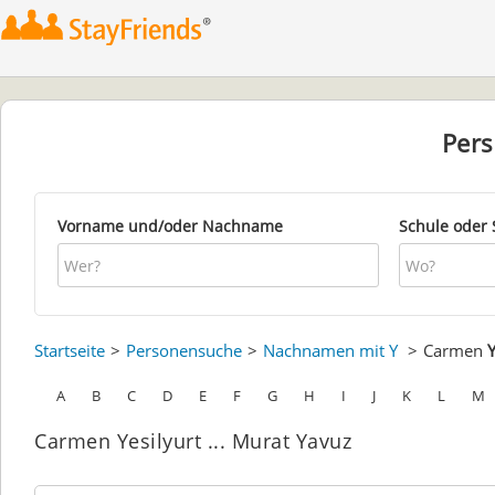
Per
Vorname und/oder Nachname
Schule oder 
Startseite
Personensuche
Nachnamen mit Y
Carmen
Y
A
B
C
D
E
F
G
H
I
J
K
L
M
Carmen Yesilyurt ... Murat Yavuz