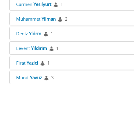
Carmen
Yesilyurt
1
Muhammet
Yilman
2
Deniz
Yldrm
1
Levent
Yildirim
1
Firat
Yazici
1
Murat
Yavuz
3