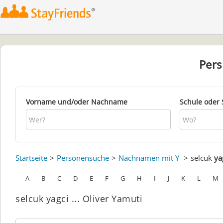
Per
Vorname und/oder Nachname
Schule oder 
Startseite
Personensuche
Nachnamen mit Y
selcuk
ya
A
B
C
D
E
F
G
H
I
J
K
L
M
selcuk yagci ... Oliver Yamuti