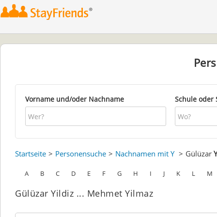
Per
Vorname und/oder Nachname
Schule oder 
Startseite
Personensuche
Nachnamen mit Y
Gülüzar
Y
A
B
C
D
E
F
G
H
I
J
K
L
M
Gülüzar Yildiz ... Mehmet Yilmaz