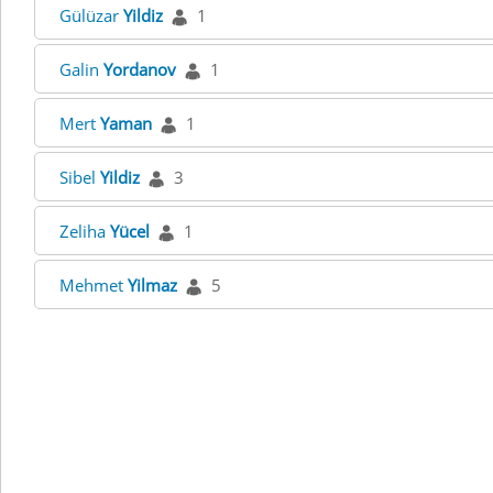
Gülüzar
Yildiz
1
Galin
Yordanov
1
Mert
Yaman
1
Sibel
Yildiz
3
Zeliha
Yücel
1
Mehmet
Yilmaz
5