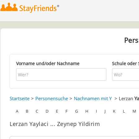
Per
Vorname und/oder Nachname
Schule oder 
Startseite
Personensuche
Nachnamen mit Y
Lerzan
Ya
A
B
C
D
E
F
G
H
I
J
K
L
M
Lerzan Yaylaci ... Zeynep Yildirim