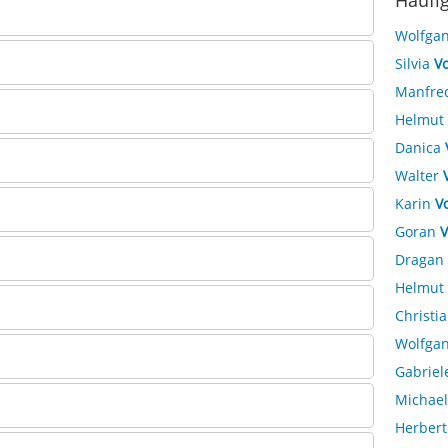
Häufi
Wolfga
Silvia
Vo
Manfre
Helmut
Danica
Walter
Karin
V
Goran
V
Dragan
Helmut
Christi
Wolfga
Gabriel
Michae
Herber