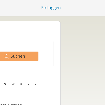
Einloggen
Suchen
V
W
X
Y
Z