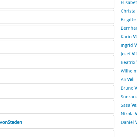
Elisabe
Christa
Brigitte
Bernha
Karin
V
Ingrid
V
Josef
Vi
Beatrix
Wilhel
Ali
Veli
Bruno
V
Snezan
Sasa
Va
Nikola
V
vonStaden
Daniel