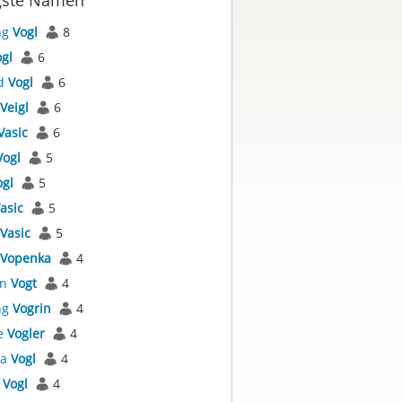
gste Namen
ng
Vogl
8
gl
6
d
Vogl
6
Veigl
6
Vasic
6
Vogl
5
ogl
5
asic
5
Vasic
5
Vopenka
4
an
Vogt
4
ng
Vogrin
4
e
Vogler
4
la
Vogl
4
t
Vogl
4