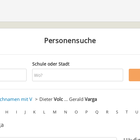
Personensuche
Schule oder Stadt
chnamen mit V
Dieter
Volc
... Gerald
Varga
H
I
J
K
L
M
N
O
P
Q
R
S
T
U
ga