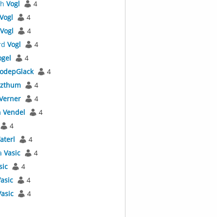
th
Vogl
4
Vogl
4
Vogl
4
rd
Vogl
4
ogel
4
odepGlack
4
tzthum
4
Verner
4
m
Vendel
4
4
aterl
4
a
Vasic
4
sic
4
asic
4
Vasic
4