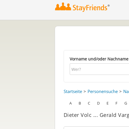
Vorname und/oder Nachname
Startseite
Personensuche
Na
A
B
C
D
E
F
G
Dieter Volc ... Gerald Var