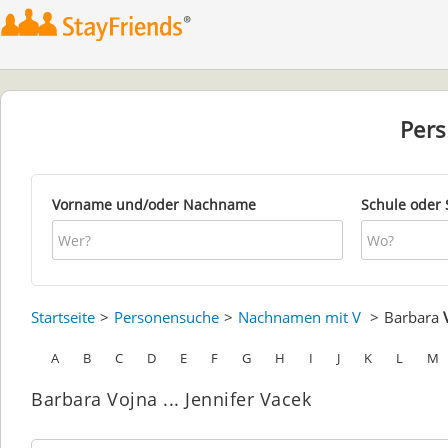
Per
Vorname und/oder Nachname
Schule oder 
Startseite
Personensuche
Nachnamen mit V
Barbara
A
B
C
D
E
F
G
H
I
J
K
L
M
Barbara Vojna ... Jennifer Vacek