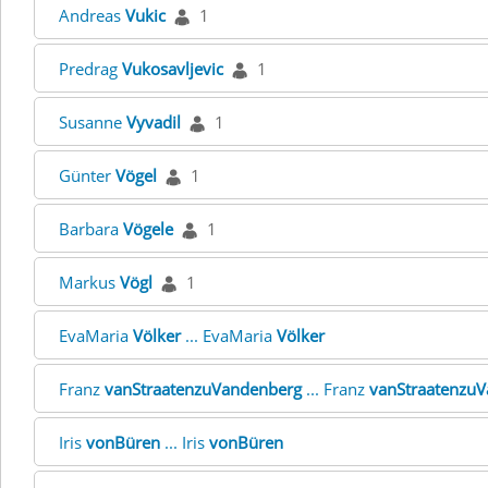
Andreas
Vukic
1
Predrag
Vukosavljevic
1
Susanne
Vyvadil
1
Günter
Vögel
1
Barbara
Vögele
1
Markus
Vögl
1
EvaMaria
Völker
... EvaMaria
Völker
Franz
vanStraatenzuVandenberg
... Franz
vanStraatenzu
Iris
vonBüren
... Iris
vonBüren