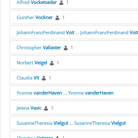
Alfred
Vocketseder
1
Günther
Vockner
1
JohannFranzFerdinand
Voit
... JohannFranzFerdinand
Voit
Christopher
Vallaster
1
Norbert
Veigel
1
Claudia
Vit
1
Yvonne
vanderHaven
... Yvonne
vanderHaven
Jelena
Vasic
1
SusanneTheresia
Vielgut
... SusanneTheresia
Vielgut