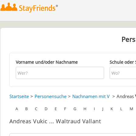
Per
Vorname und/oder Nachname
Schule oder 
Startseite
Personensuche
Nachnamen mit V
Andreas
A
B
C
D
E
F
G
H
I
J
K
L
M
Andreas Vukic ... Waltraud Vallant