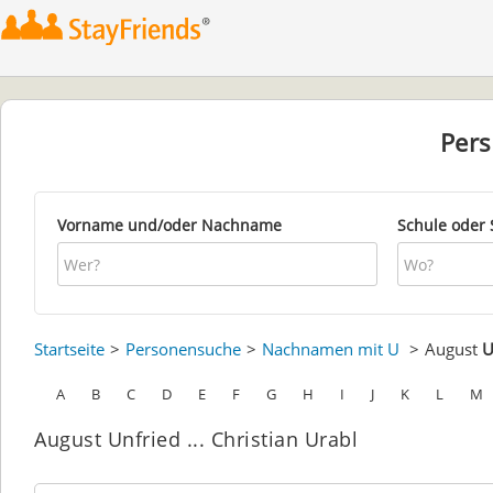
Per
Vorname und/oder Nachname
Schule oder 
Startseite
Personensuche
Nachnamen mit U
August
U
A
B
C
D
E
F
G
H
I
J
K
L
M
August Unfried ... Christian Urabl