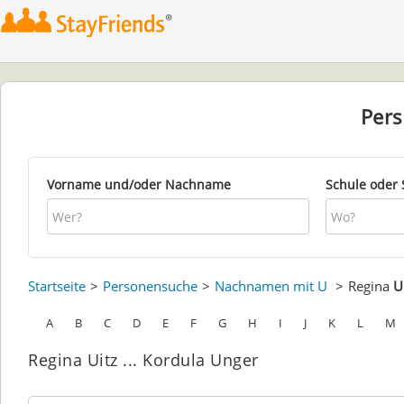
Per
Vorname und/oder Nachname
Schule oder 
Startseite
Personensuche
Nachnamen mit U
Regina
U
A
B
C
D
E
F
G
H
I
J
K
L
M
Regina Uitz ... Kordula Unger