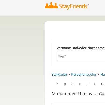
Vorname und/oder Nachname
Startseite
Personensuche
Na
A
B
C
D
E
F
G
Muhammed Ulusoy ... Gab