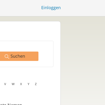
Einloggen
Suchen
V
W
X
Y
Z