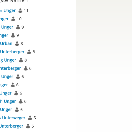
gste Namen
an
Unger
11
nger
10
l
Unger
9
nger
9
Urban
8
Unterberger
8
ng
Unger
8
nterberger
6
s
Unger
6
nger
6
Unger
6
th
Unger
6
Unger
6
s
Unterweger
5
Unterberger
5