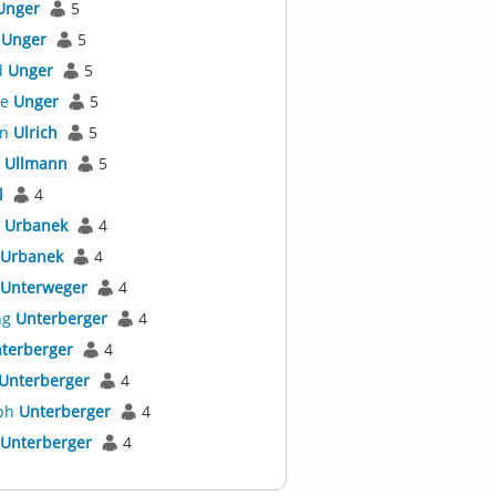
Unger
5
s
Unger
5
d
Unger
5
ne
Unger
5
an
Ulrich
5
s
Ullmann
5
l
4
s
Urbanek
4
Urbanek
4
Unterweger
4
ng
Unterberger
4
terberger
4
Unterberger
4
oph
Unterberger
4
Unterberger
4