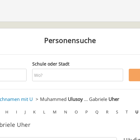
Personensuche
Schule oder Stadt
chnamen mit U
Muhammed
Ulusoy
... Gabriele
Uher
H
I
J
K
L
M
N
O
P
Q
R
S
T
U
riele Uher