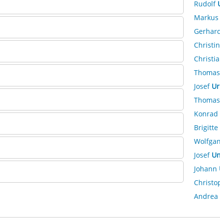
Rudolf
Marku
Gerhar
Christi
Christi
Thoma
Josef
Ur
Thoma
Konrad
Brigitte
Wolfga
Josef
Un
Johann
Christ
Andrea