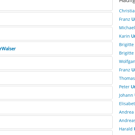
Häufi
Christi
Franz
U
Michae
Karin
U
Brigitte
rWalser
Brigitte
Wolfga
Franz
U
Thoma
Peter
U
Johann
Elisabe
Andrea
Andrea
Harald