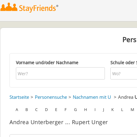
Per
Vorname und/oder Nachname
Schule oder 
Startseite
Personensuche
Nachnamen mit U
Andrea
U
A
B
C
D
E
F
G
H
I
J
K
L
M
Andrea Unterberger ... Rupert Unger