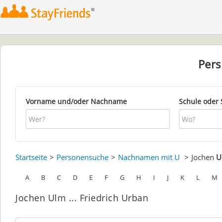
Per
Vorname und/oder Nachname
Schule oder 
Startseite
Personensuche
Nachnamen mit U
Jochen
U
A
B
C
D
E
F
G
H
I
J
K
L
M
Jochen Ulm ... Friedrich Urban