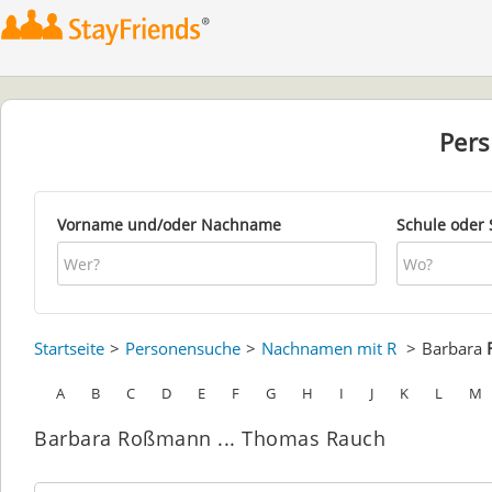
Per
Vorname und/oder Nachname
Schule oder 
Startseite
Personensuche
Nachnamen mit R
Barbara
A
B
C
D
E
F
G
H
I
J
K
L
M
Barbara Roßmann ... Thomas Rauch