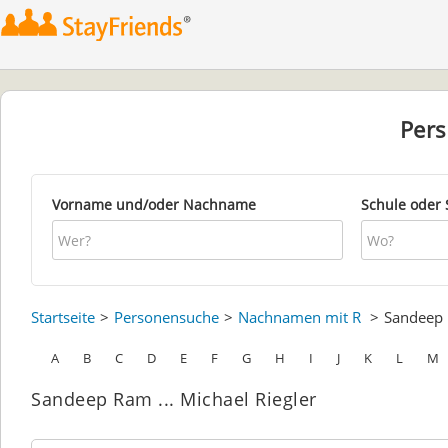
Per
Vorname und/oder Nachname
Schule oder 
Startseite
Personensuche
Nachnamen mit R
Sandeep
A
B
C
D
E
F
G
H
I
J
K
L
M
Sandeep Ram ... Michael Riegler