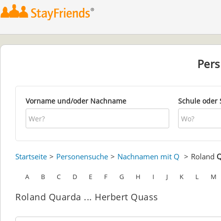
Per
Vorname und/oder Nachname
Schule oder 
Startseite
Personensuche
Nachnamen mit Q
Roland
Q
A
B
C
D
E
F
G
H
I
J
K
L
M
Roland Quarda ... Herbert Quass