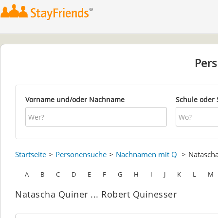
Per
Vorname und/oder Nachname
Schule oder 
Startseite
Personensuche
Nachnamen mit Q
Natasch
A
B
C
D
E
F
G
H
I
J
K
L
M
Natascha Quiner ... Robert Quinesser