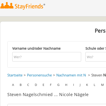
Per
Vorname und/oder Nachname
Schule oder 
Startseite
Personensuche
Nachnamen mit N
Steven
N
A
B
C
D
E
F
G
H
I
J
K
L
M
Steven Nagelschmied ... Nicole Nägele