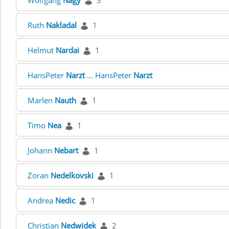
Wolfgang
Nagy
3
Ruth
Nakladal
1
Helmut
Nardai
1
HansPeter
Narzt
... HansPeter
Narzt
Marlen
Nauth
1
Timo
Nea
1
Johann
Nebart
1
Zoran
Nedelkovski
1
Andrea
Nedic
1
Christian
Nedwidek
2