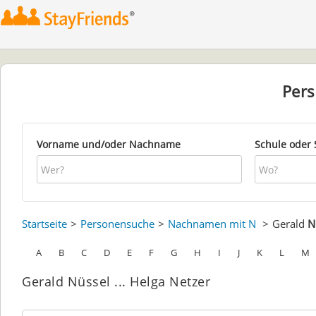
Per
Vorname und/oder Nachname
Schule oder 
Startseite
Personensuche
Nachnamen mit N
Gerald
N
A
B
C
D
E
F
G
H
I
J
K
L
M
Gerald Nüssel ... Helga Netzer