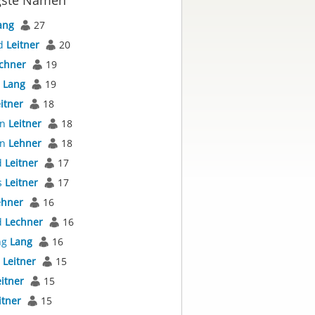
gste Namen
ang
27
d
Leitner
20
chner
19
s
Lang
19
itner
18
an
Leitner
18
an
Lehner
18
d
Leitner
17
s
Leitner
17
ehner
16
d
Lechner
16
ng
Lang
16
s
Leitner
15
itner
15
itner
15