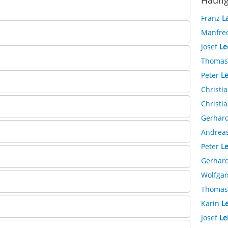
Häufi
Franz
L
Manfre
Josef
Le
Thoma
Peter
Le
Christi
Christi
Gerhar
Andrea
Peter
L
Gerhar
Wolfga
Thoma
Karin
Le
Josef
Le