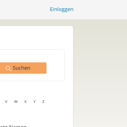
Einloggen
Suchen
V
W
X
Y
Z