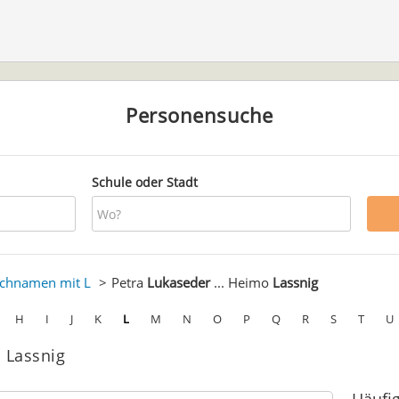
Personensuche
Schule oder Stadt
chnamen mit L
Petra
Lukaseder
... Heimo
Lassnig
H
I
J
K
L
M
N
O
P
Q
R
S
T
U
o Lassnig