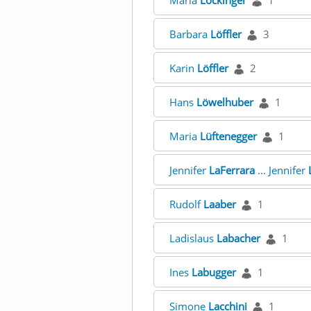
Maria
Löckinger
1
Barbara
Löffler
3
Karin
Löffler
2
Hans
Löwelhuber
1
Maria
Lüftenegger
1
Jennifer
LaFerrara
... Jennifer
Rudolf
Laaber
1
Ladislaus
Labacher
1
Ines
Labugger
1
Simone
Lacchini
1