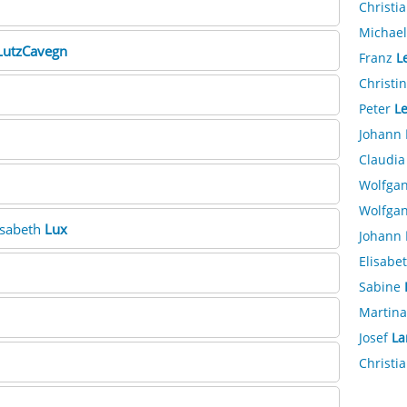
1
Christi
Michae
LutzCavegn
Franz
L
Christi
Peter
L
Johann
Claudi
Wolfga
Wolfga
lisabeth
Lux
Johann
Elisabe
Sabine
Martin
Josef
La
Christi