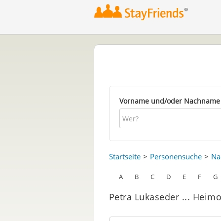
Vorname und/oder Nachname
Startseite
Personensuche
Na
A
B
C
D
E
F
G
Petra Lukaseder ... Heim