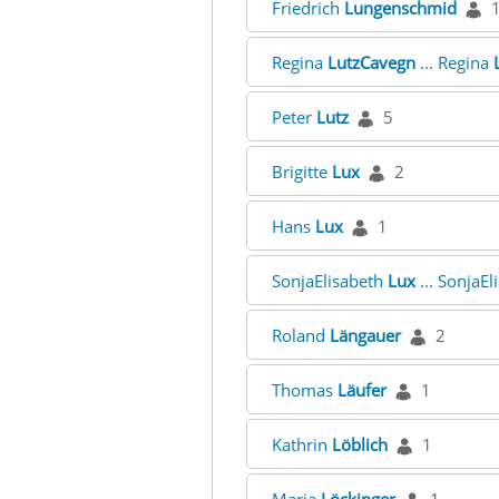
Friedrich
Lungenschmid
Regina
LutzCavegn
... Regina
Peter
Lutz
5
Brigitte
Lux
2
Hans
Lux
1
SonjaElisabeth
Lux
... SonjaE
Roland
Längauer
2
Thomas
Läufer
1
Kathrin
Löblich
1