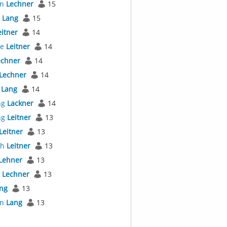
an
Lechner
15
l
Lang
15
eitner
14
ne
Leitner
14
echner
14
Lechner
14
a
Lang
14
ng
Lackner
14
ng
Leitner
13
Leitner
13
th
Leitner
13
Lehner
13
a
Lechner
13
ng
13
an
Lang
13