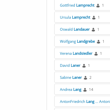
Gottfried
Lamprecht
1
Ursula
Lamprecht
1
Oswald
Landauer
1
Wolfgang
Landgrebe
1
Verena
Landsiedler
1
David
Laner
1
Sabine
Laner
2
Andrea
Lang
14
AntonFriedrich
Lang
... Anton