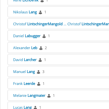
René
Lichovnik
1
Nikolaus
Lang
1
Christof
LintschingerMangold
... Christof
LintschingerMa
Daniel
Labugger
1
Alexander
Leb
2
David
Larcher
1
Manuel
Lang
3
Frank
Leerde
1
Melanie
Langmaier
1
Lucas
Lang
1