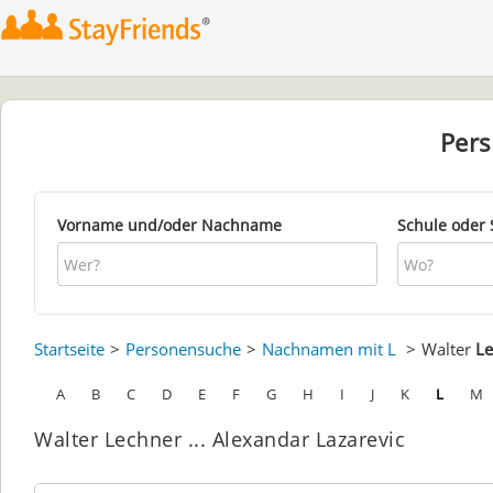
Per
Vorname und/oder Nachname
Schule oder 
Startseite
Personensuche
Nachnamen mit L
Walter
Le
A
B
C
D
E
F
G
H
I
J
K
L
M
Walter Lechner ... Alexandar Lazarevic