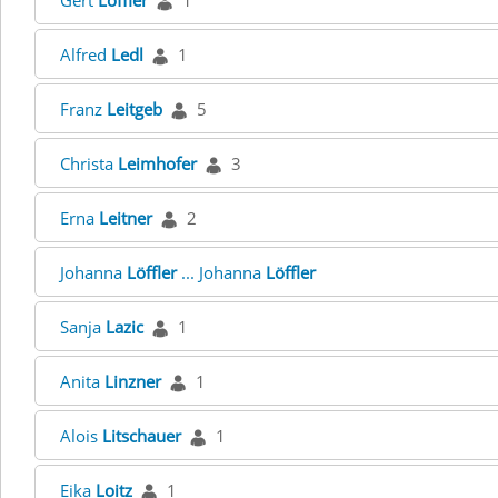
Gert
Löffler
1
Alfred
Ledl
1
Franz
Leitgeb
5
Christa
Leimhofer
3
Erna
Leitner
2
Johanna
Löffler
... Johanna
Löffler
Sanja
Lazic
1
Anita
Linzner
1
Alois
Litschauer
1
Eika
Loitz
1