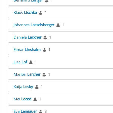
Bernhard
Langer
1
Klaus
Lischka
1
Johannes
Lasselsberger
1
Daniela
Lackner
1
Elmar
Linshalm
1
Lisa
Lof
1
Marion
Larcher
1
Katja
Lesky
1
Mai
Laced
1
Eva
Lengauer
3