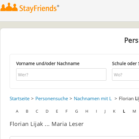
Per
Vorname und/oder Nachname
Schule oder 
Startseite
Personensuche
Nachnamen mit L
Florian
Li
A
B
C
D
E
F
G
H
I
J
K
L
M
Florian Lijak ... Maria Leser