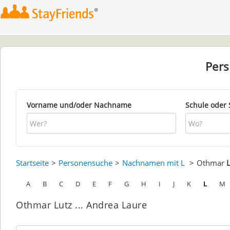
Per
Vorname und/oder Nachname
Schule oder 
Startseite
Personensuche
Nachnamen mit L
Othmar
A
B
C
D
E
F
G
H
I
J
K
L
M
Othmar Lutz ... Andrea Laure