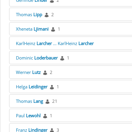
Gerlinde
Linder
2
Thomas
Lipp
2
Xheneta
Ljimani
1
KarlHeinz
Larcher
... KarlHeinz
Larcher
Dominic
Loderbauer
1
Werner
Lutz
2
Helga
Leidinger
1
Thomas
Lang
21
Paul
Lewohl
1
Franz
Lindinger
3