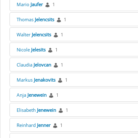
Mario
Jaufer
1
Thomas
Jelencsits
1
Walter
Jelencsits
1
Nicole
Jelesits
1
Claudia
Jelovcan
1
Markus
Jenakovits
1
Anja
Jenewein
1
Elisabeth
Jenewein
1
Reinhard
Jenner
1