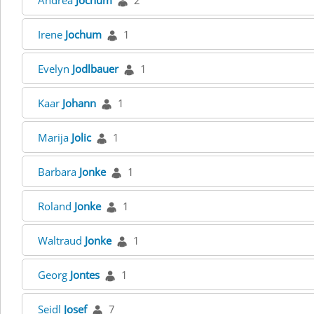
Andrea
Jochum
2
Irene
Jochum
1
Evelyn
Jodlbauer
1
Kaar
Johann
1
Marija
Jolic
1
Barbara
Jonke
1
Roland
Jonke
1
Waltraud
Jonke
1
Georg
Jontes
1
Seidl
Josef
7