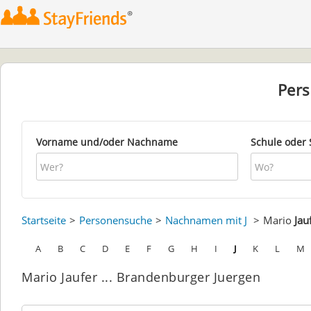
Per
Vorname und/oder Nachname
Schule oder 
Startseite
Personensuche
Nachnamen mit J
Mario
Jau
A
B
C
D
E
F
G
H
I
J
K
L
M
Mario Jaufer ... Brandenburger Juergen