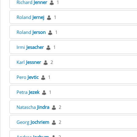
Richard
Jenner
1
Roland
Jernej
1
Roland
Jerson
1
Irmi
Jesacher
1
Karl
Jessner
2
Pero
Jevtic
1
Petra
Jezek
1
Natascha
Jindra
2
Georg
Jochriem
2