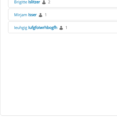
Brigitte
Islitzer
2
Mirjam
Isser
1
Ieuhgig
Iufgfoiwrhbogfh
1