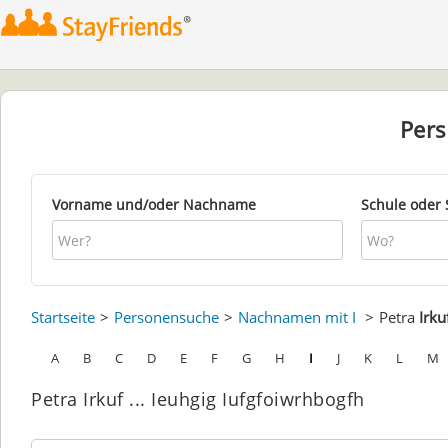
Per
Vorname und/oder Nachname
Schule oder 
Startseite
Personensuche
Nachnamen mit I
Petra
Irku
A
B
C
D
E
F
G
H
I
J
K
L
M
Petra Irkuf ... Ieuhgig Iufgfoiwrhbogfh