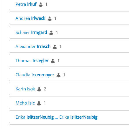
Petra
Irkuf
1
Andrea
Irlweck
1
Schaier
Irmgard
1
Alexander
Irrasch
1
Thomas
Irsiegler
1
Claudia
Irxenmayer
1
Karin
Isak
2
Meho
Isic
1
Erika
IslitzerNeubig
... Erika
IslitzerNeubig