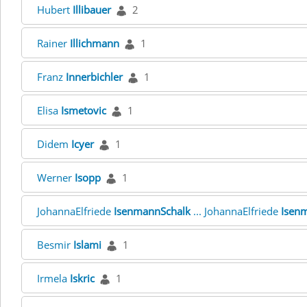
Hubert
Illibauer
2
Rainer
Illichmann
1
Franz
Innerbichler
1
Elisa
Ismetovic
1
Didem
Icyer
1
Werner
Isopp
1
JohannaElfriede
IsenmannSchalk
... JohannaElfriede
Isen
Besmir
Islami
1
Irmela
Iskric
1