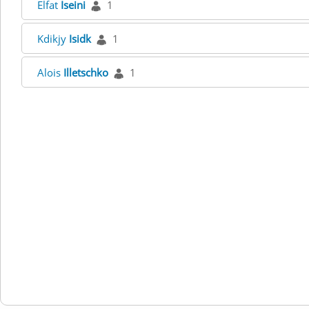
Elfat
Iseini
1
Kdikjy
Isidk
1
Alois
Illetschko
1