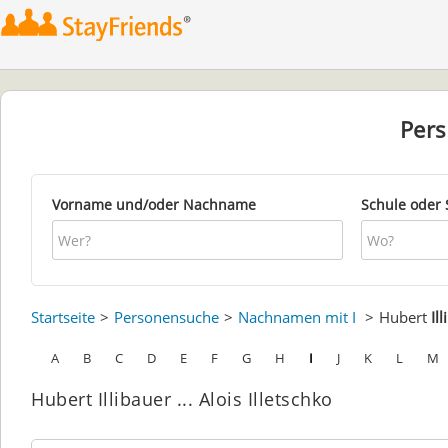
Per
Vorname und/oder Nachname
Schule oder 
Startseite
Personensuche
Nachnamen mit I
Hubert
Il
A
B
C
D
E
F
G
H
I
J
K
L
M
Hubert Illibauer ... Alois Illetschko