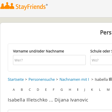
Per
Vorname und/oder Nachname
Schule oder 
Startseite
Personensuche
Nachnamen mit I
Isabella
Il
A
B
C
D
E
F
G
H
I
J
K
L
M
Isabella Illetschko ... Dijana Ivanovic