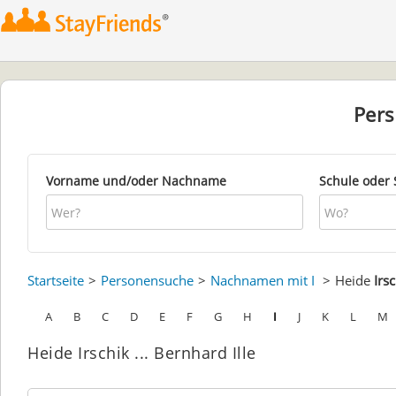
Per
Vorname und/oder Nachname
Schule oder 
Startseite
Personensuche
Nachnamen mit I
Heide
Irs
A
B
C
D
E
F
G
H
I
J
K
L
M
Heide Irschik ... Bernhard Ille