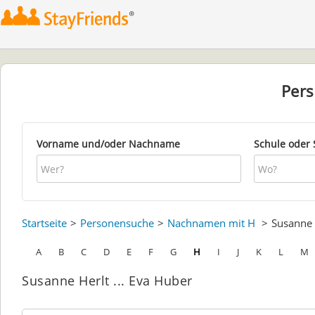
Per
Vorname und/oder Nachname
Schule oder 
Startseite
Personensuche
Nachnamen mit H
Susanne
A
B
C
D
E
F
G
H
I
J
K
L
M
Susanne Herlt ... Eva Huber