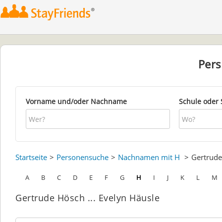
Per
Vorname und/oder Nachname
Schule oder 
Startseite
Personensuche
Nachnamen mit H
Gertrud
A
B
C
D
E
F
G
H
I
J
K
L
M
Gertrude Hösch ... Evelyn Häusle