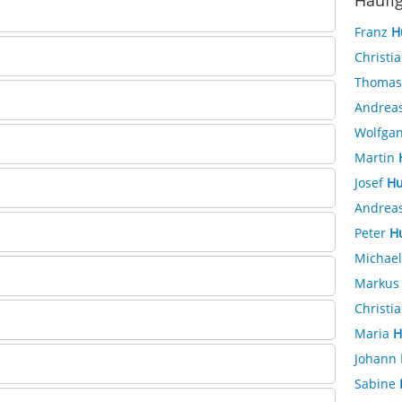
Häufi
Franz
H
Christi
Thoma
Andrea
Wolfga
Martin
Josef
Hu
Andrea
Peter
H
Michae
Marku
Christi
Maria
H
Johann
Sabine