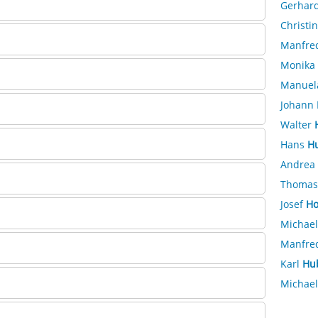
Gerhar
Christi
Manfre
Monika
Manue
Johann
Walter
Hans
H
Andrea
Thoma
Josef
Ho
Michae
Manfre
Karl
Hu
Michae