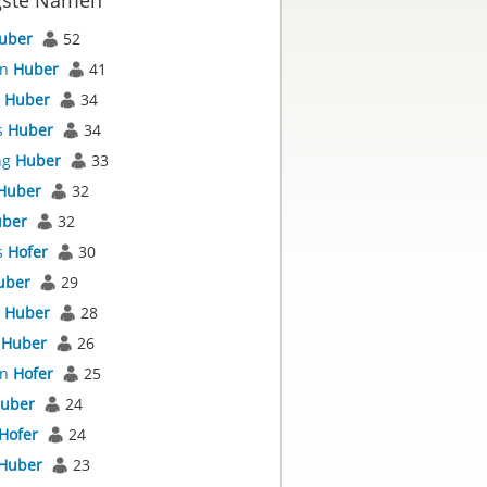
gste Namen
uber
52
an
Huber
41
s
Huber
34
s
Huber
34
ng
Huber
33
Huber
32
ber
32
s
Hofer
30
uber
29
l
Huber
28
s
Huber
26
an
Hofer
25
uber
24
Hofer
24
Huber
23