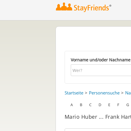
Vorname und/oder Nachname
Startseite
Personensuche
Na
A
B
C
D
E
F
G
Mario Huber ... Frank Har