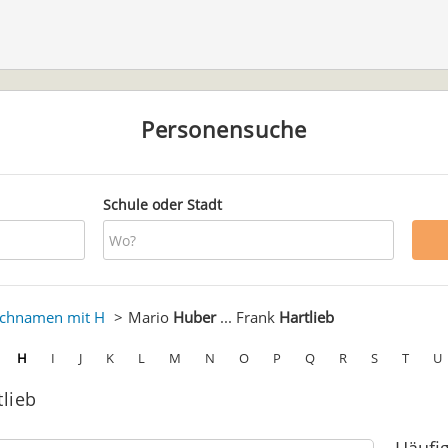
Personensuche
Schule oder Stadt
chnamen mit H
Mario
Huber
... Frank
Hartlieb
H
I
J
K
L
M
N
O
P
Q
R
S
T
U
tlieb