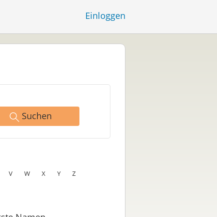
Einloggen
Suchen
V
W
X
Y
Z