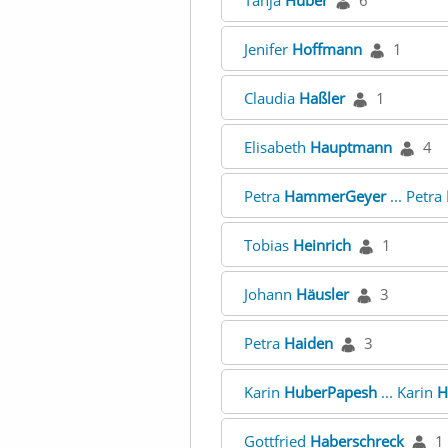
Tanja
Huber
6
Jenifer
Hoffmann
1
Claudia
Haßler
1
Elisabeth
Hauptmann
4
Petra
HammerGeyer
... Petra
Tobias
Heinrich
1
Johann
Häusler
3
Petra
Haiden
3
Karin
HuberPapesh
... Karin
H
Gottfried
Haberschreck
1