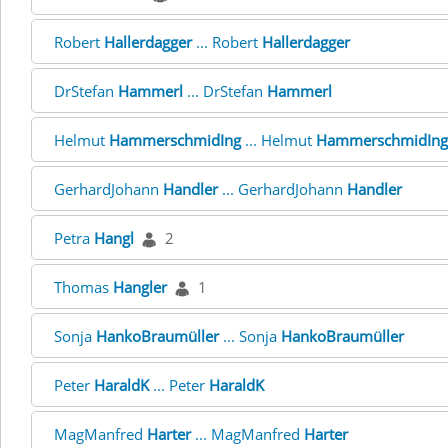
Robert
Hallerdagger
... Robert
Hallerdagger
DrStefan
Hammerl
... DrStefan
Hammerl
Helmut
HammerschmidIng
... Helmut
HammerschmidIng
GerhardJohann
Handler
... GerhardJohann
Handler
Petra
Hangl
2
Thomas
Hangler
1
Sonja
HankoBraumüller
... Sonja
HankoBraumüller
Peter
HaraldK
... Peter
HaraldK
MagManfred
Harter
... MagManfred
Harter