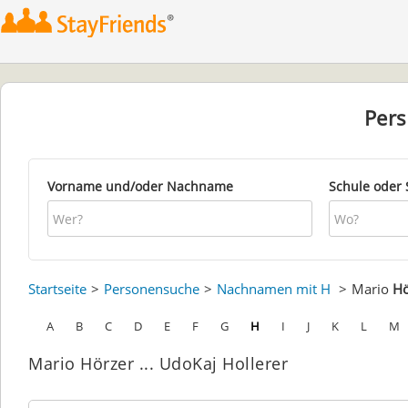
Per
Vorname und/oder Nachname
Schule oder 
Startseite
Personensuche
Nachnamen mit H
Mario
Hö
A
B
C
D
E
F
G
H
I
J
K
L
M
Mario Hörzer ... UdoKaj Hollerer