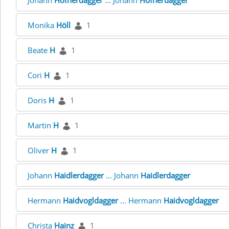
Johann
Höfnerdagger
... Johann
Höfnerdagger
Monika
Höll
1
Beate
H
1
Cori
H
1
Doris
H
1
Martin
H
1
Oliver
H
1
Johann
Haidlerdagger
... Johann
Haidlerdagger
Hermann
Haidvogldagger
... Hermann
Haidvogldagger
Christa
Hainz
1