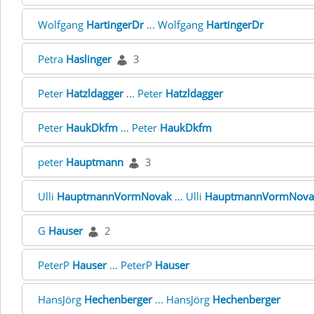
Wolfgang
HartingerDr
... Wolfgang
HartingerDr
Petra
Haslinger
3
Peter
Hatzldagger
... Peter
Hatzldagger
Peter
HaukDkfm
... Peter
HaukDkfm
peter
Hauptmann
3
Ulli
HauptmannVormNovak
... Ulli
HauptmannVormNova
G
Hauser
2
PeterP
Hauser
... PeterP
Hauser
HansJörg
Hechenberger
... HansJörg
Hechenberger