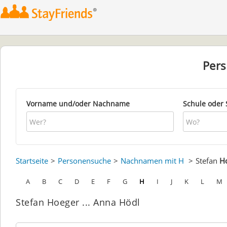
Per
Vorname und/oder Nachname
Schule oder 
Startseite
Personensuche
Nachnamen mit H
Stefan
H
A
B
C
D
E
F
G
H
I
J
K
L
M
Stefan Hoeger ... Anna Hödl