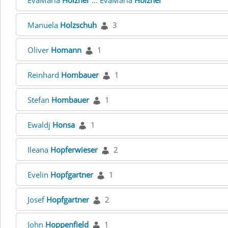
EvaMaria
Holzner
... EvaMaria
Holzner
Manuela
Holzschuh
3
Oliver
Homann
1
Reinhard
Hombauer
1
Stefan
Hombauer
1
Ewaldj
Honsa
1
Ileana
Hopferwieser
2
Evelin
Hopfgartner
1
Josef
Hopfgartner
2
John
Hoppenfield
1